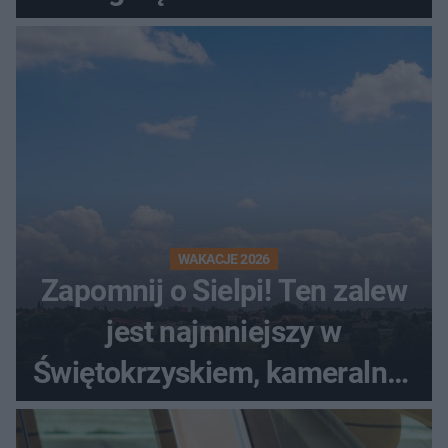
kombajnem
WAKACJE 2026
Zapomnij o Sielpi! Ten zalew
jest najmniejszy w
Świętokrzyskiem, kameralny i
bez tłumów