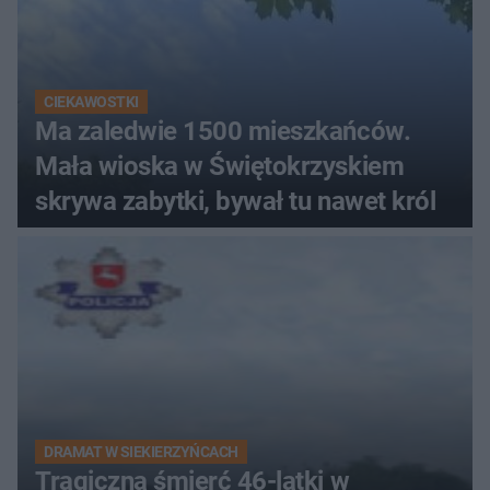
CIEKAWOSTKI
Ma zaledwie 1500 mieszkańców.
Mała wioska w Świętokrzyskiem
skrywa zabytki, bywał tu nawet król
DRAMAT W SIEKIERZYŃCACH
Tragiczna śmierć 46-latki w