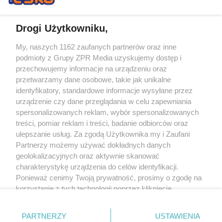
Drogi Użytkowniku,
My, naszych 1162 zaufanych partnerów oraz inne
Żaden utwór zamieszczony w serwisie nie może być powielany i
podmioty z Grupy ZPR Media uzyskujemy dostęp i
rozpowszechniany lub dalej rozpowszechniany w jakikolwiek sposób (w
tym także elektroniczny lub mechaniczny) na jakimkolwiek polu
przechowujemy informacje na urządzeniu oraz
eksploatacji w jakiejkolwiek formie, włącznie z umieszczaniem w Internecie
przetwarzamy dane osobowe, takie jak unikalne
bez pisemnej zgody właściciela praw. Jakiekolwiek użycie lub
wykorzystanie utworów w całości lub w części z naruszeniem prawa, tzn.
identyfikatory, standardowe informacje wysyłane przez
bez właściwej zgody, jest zabronione pod groźbą kary i może być ścigane
urządzenie czy dane przeglądania w celu zapewniania
prawnie.
spersonalizowanych reklam, wybór spersonalizowanych
treści, pomiar reklam i treści, badanie odbiorców oraz
ulepszanie usług. Za zgodą Użytkownika my i Zaufani
Partnerzy możemy używać dokładnych danych
geolokalizacyjnych oraz aktywnie skanować
charakterystykę urządzenia do celów identyfikacji.
O nas
Ponieważ cenimy Twoją prywatność, prosimy o zgodę na
korzystanie z tych technologii poprzez kliknięcie
Informacje prawne
„Akceptuję”. Zgoda jest dobrowolna i zawsze możesz ją
zmienić/wycofać klikając przycisk ustawień prywatności
Nasze serwisy
PARTNERZY
USTAWIENIA