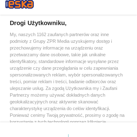
Drogi Użytkowniku,
My, naszych 1162 zaufanych partnerów oraz inne
Żaden utwór zamieszczony w serwisie nie może być powielany i
podmioty z Grupy ZPR Media uzyskujemy dostęp i
rozpowszechniany lub dalej rozpowszechniany w jakikolwiek sposób (w
tym także elektroniczny lub mechaniczny) na jakimkolwiek polu
przechowujemy informacje na urządzeniu oraz
eksploatacji w jakiejkolwiek formie, włącznie z umieszczaniem w Internecie
przetwarzamy dane osobowe, takie jak unikalne
bez pisemnej zgody właściciela praw. Jakiekolwiek użycie lub
wykorzystanie utworów w całości lub w części z naruszeniem prawa, tzn.
identyfikatory, standardowe informacje wysyłane przez
bez właściwej zgody, jest zabronione pod groźbą kary i może być ścigane
urządzenie czy dane przeglądania w celu zapewniania
prawnie.
spersonalizowanych reklam, wybór spersonalizowanych
treści, pomiar reklam i treści, badanie odbiorców oraz
ulepszanie usług. Za zgodą Użytkownika my i Zaufani
Partnerzy możemy używać dokładnych danych
geolokalizacyjnych oraz aktywnie skanować
charakterystykę urządzenia do celów identyfikacji.
O nas
Ponieważ cenimy Twoją prywatność, prosimy o zgodę na
korzystanie z tych technologii poprzez kliknięcie
Informacje prawne
„Akceptuję”. Zgoda jest dobrowolna i zawsze możesz ją
zmienić/wycofać klikając przycisk ustawień prywatności