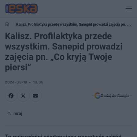
Kalisz. Profilaktyka przede wszystkim. Sanepid prowadzi zajęcia pn. „Co
kryją Twoje piersi”
Kalisz. Profilaktyka przede
wszystkim. Sanepid prowadzi
zajęcia pn. „Co kryją Twoje
piersi”
2024-09-18
13:35
Dodaj do Google
mraj
To najczęściej występujący nowotwór wśród