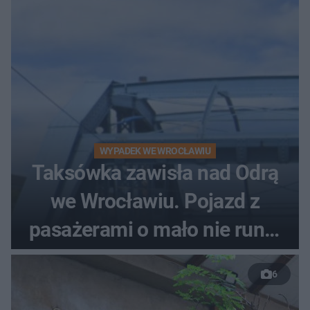
WYPADEK WE WROCŁAWIU
Taksówka zawisła nad Odrą
we Wrocławiu. Pojazd z
pasażerami o mało nie runął
do rzeki
6