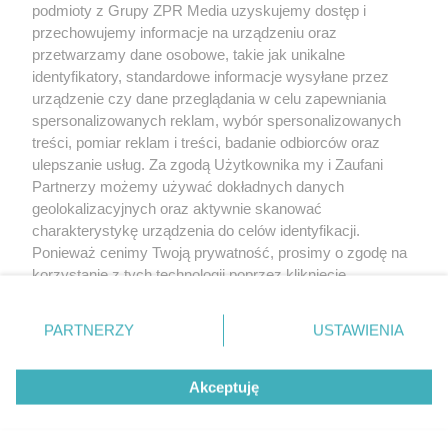
podmioty z Grupy ZPR Media uzyskujemy dostęp i
rozpowszechniany lub dalej rozpowszechniany w jakikolwiek sposób (w
tym także elektroniczny lub mechaniczny) na jakimkolwiek polu
przechowujemy informacje na urządzeniu oraz
eksploatacji w jakiejkolwiek formie, włącznie z umieszczaniem w Internecie
przetwarzamy dane osobowe, takie jak unikalne
bez pisemnej zgody właściciela praw. Jakiekolwiek użycie lub
wykorzystanie utworów w całości lub w części z naruszeniem prawa, tzn.
identyfikatory, standardowe informacje wysyłane przez
bez właściwej zgody, jest zabronione pod groźbą kary i może być ścigane
urządzenie czy dane przeglądania w celu zapewniania
prawnie.
spersonalizowanych reklam, wybór spersonalizowanych
treści, pomiar reklam i treści, badanie odbiorców oraz
ulepszanie usług. Za zgodą Użytkownika my i Zaufani
Partnerzy możemy używać dokładnych danych
geolokalizacyjnych oraz aktywnie skanować
charakterystykę urządzenia do celów identyfikacji.
O nas
Ponieważ cenimy Twoją prywatność, prosimy o zgodę na
korzystanie z tych technologii poprzez kliknięcie
Informacje prawne
„Akceptuję”. Zgoda jest dobrowolna i zawsze możesz ją
zmienić/wycofać klikając przycisk ustawień prywatności
Nasze serwisy
PARTNERZY
USTAWIENIA
znajdujący się w lewym dolnym rogu strony
. Niektóre
rodzaje przetwarzania danych nie wymagają zgody
© 2026 Grupa ZPR Media
Akceptuję
użytkownika, ale masz prawo sprzeciwić się takiemu
przetwarzaniu. Preferencje będą miały zastosowanie tylko
na tej witrynie.