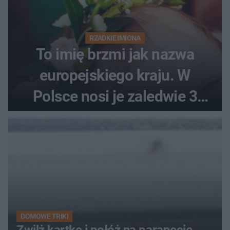
RZADKIE IMIONA
To imię brzmi jak nazwa
europejskiego kraju. W
Polsce nosi je zaledwie 3
kobiety
DOMOWE TRIKI
Zwilż kartkę i połóż na parapecie.