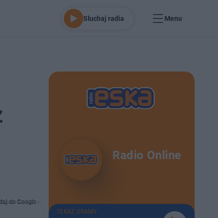
Słuchaj radia
Menu
z
Radio Online
daj do Google
TERAZ GRAMY