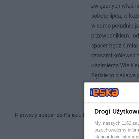
związanych właśnie
sobotę lipca, w każ
w samo południe ja
przewodnikiem i od
spacer będzie miał
czasami królewskimi
Kazimierza Wielkie
Będzie to ciekawa 
półtorej godziny -
m
kaliskiego PTTK.
Drogi Użytkow
Pierwszy spacer po Kaliszu Królewskim już 5 lipca
My, naszych 1162 zau
przechowujemy informa
standardowe informac