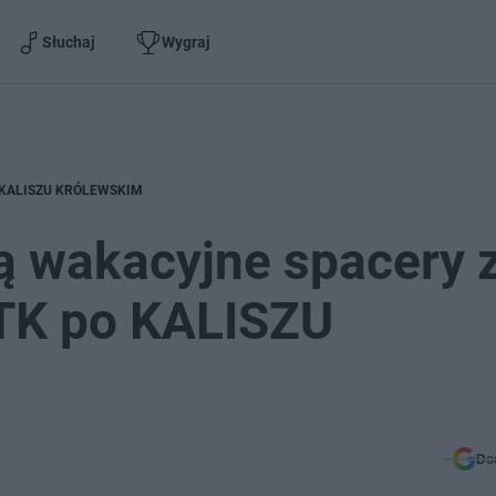
Słuchaj
Wygraj
 po KALISZU KRÓLEWSKIM
ą wakacyjne spacery 
TK po KALISZU
Do