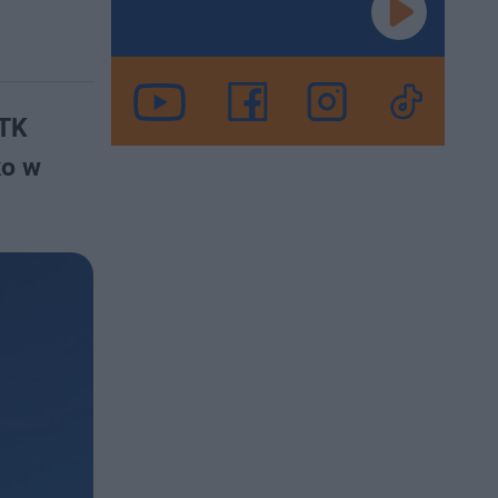
TTK
ko w