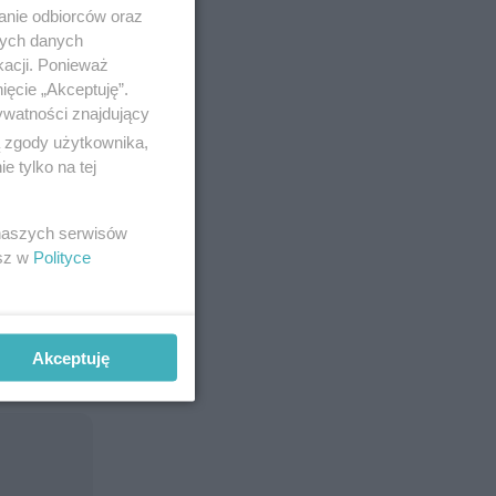
anie odbiorców oraz
nych danych
kacji. Ponieważ
ięcie „Akceptuję”.
ywatności znajdujący
ą zgody użytkownika,
 tylko na tej
 naszych serwisów
esz w
Polityce
Akceptuję