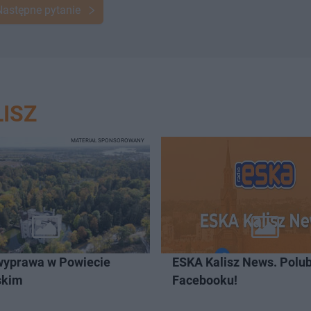
Następne pytanie
ISZ
MATERIAŁ SPONSOROWANY
wyprawa w Powiecie
ESKA Kalisz News. Polub
skim
Facebooku!