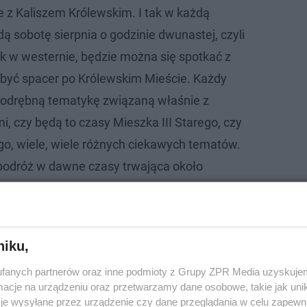
 z Kaliszem Królewskim. I tak w każdą
dą sobotę sierpnia o godzinie dwunastej, czyli
k w westernie, będzie można się spotkać z
być spacer po Królewskim Mieście. Każdy
 odrębną tematykę związaną właśnie z
, czy będą to czasy Mieszka III Starego, czy
go, wiele, wiele różnych ciekawych tematów.
podróż w dawne czasy trwająca około
ówi Małgorzata Walczak-Kubiak z
niku,
.
fanych partnerów oraz inne podmioty z Grupy ZPR Media uzyskujem
cje na urządzeniu oraz przetwarzamy dane osobowe, takie jak unika
je wysyłane przez urządzenie czy dane przeglądania w celu zapewn