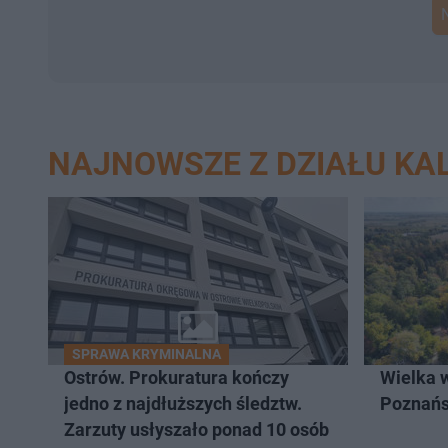
NAJNOWSZE Z DZIAŁU KAL
SPRAWA KRYMINALNA
Ostrów. Prokuratura kończy
Wielka 
jedno z najdłuższych śledztw.
Poznań
Zarzuty usłyszało ponad 10 osób