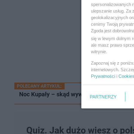
spersonalizowanych re
ulepszanie usług. Za
geolokalizacyjnych or
cenimy Twoją prywatno
Zgoda jest dobrowoln
się w lewym dolnym r
ale masz prawo sprzec
witrynie.
Zapoznaj się z poniż
internetowych. Szcze
Prywatności
i
Cookie
POLECANY ARTYKUŁ:
Noc Kupały – skąd wywodzi się to święto i
PARTNERZY
Quiz. Jak dużo wiesz o pol