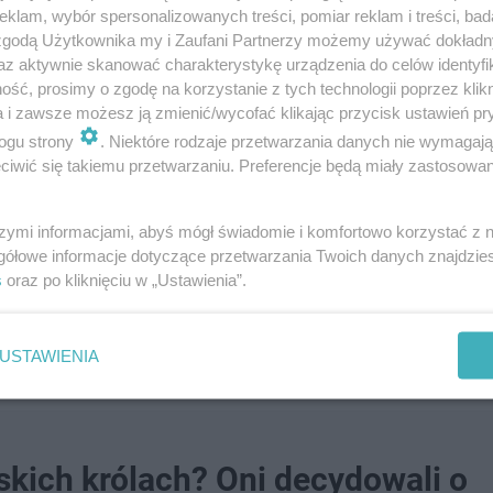
klam, wybór spersonalizowanych treści, pomiar reklam i treści, bad
 zgodą Użytkownika my i Zaufani Partnerzy możemy używać dokład
az aktywnie skanować charakterystykę urządzenia do celów identyfi
ść, prosimy o zgodę na korzystanie z tych technologii poprzez klikn
a i zawsze możesz ją zmienić/wycofać klikając przycisk ustawień pr
ogu strony
. Niektóre rodzaje przetwarzania danych nie wymagaj
iwić się takiemu przetwarzaniu. Preferencje będą miały zastosowanie
szymi informacjami, abyś mógł świadomie i komfortowo korzystać z
gółowe informacje dotyczące przetwarzania Twoich danych znajdzi
s
oraz po kliknięciu w „Ustawienia”.
 jakie zwyczaje są z nim związane? [PO…
USTAWIENIA
skich królach? Oni decydowali o