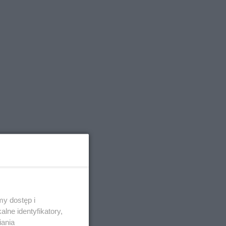
y dostęp i
lne identyfikatory,
iania