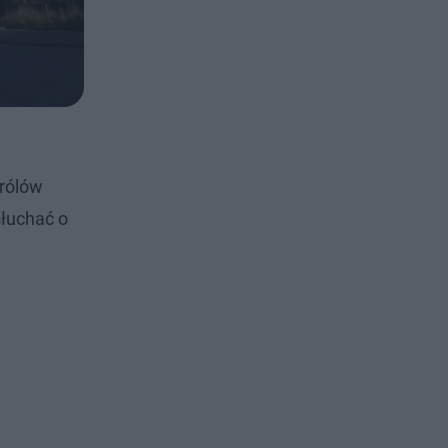
królów
słuchać o