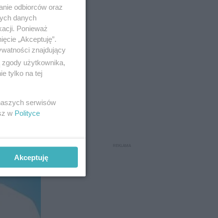
anie odbiorców oraz
nych danych
kacji. Ponieważ
ięcie „Akceptuję”.
ywatności znajdujący
ą zgody użytkownika,
 tylko na tej
 naszych serwisów
esz w
Polityce
Akceptuję