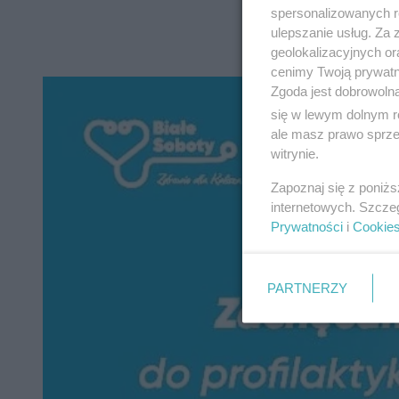
spersonalizowanych re
ulepszanie usług. Za
geolokalizacyjnych or
cenimy Twoją prywatno
Zgoda jest dobrowoln
się w lewym dolnym r
ale masz prawo sprzec
witrynie.
Zapoznaj się z poniż
internetowych. Szcze
Prywatności
i
Cookie
PARTNERZY