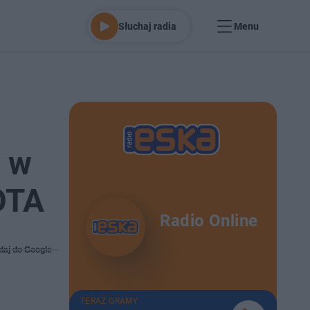
Słuchaj radia
Menu
- w
OTA
Radio Online
daj do Google
TERAZ GRAMY