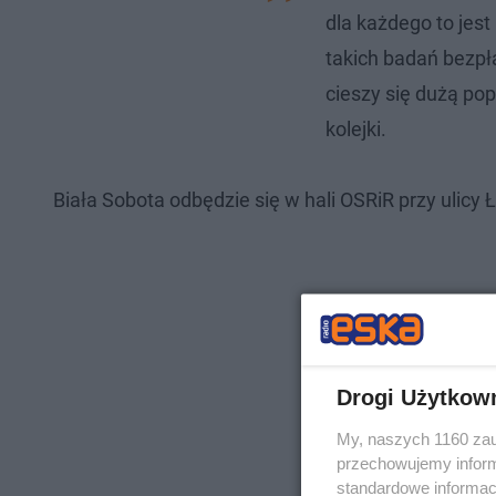
dla każdego to jest
takich badań bezpł
cieszy się dużą po
kolejki.
Biała Sobota odbędzie się w hali OSRiR przy ulicy 
Drogi Użytkow
My, naszych 1160 zau
przechowujemy informa
standardowe informac