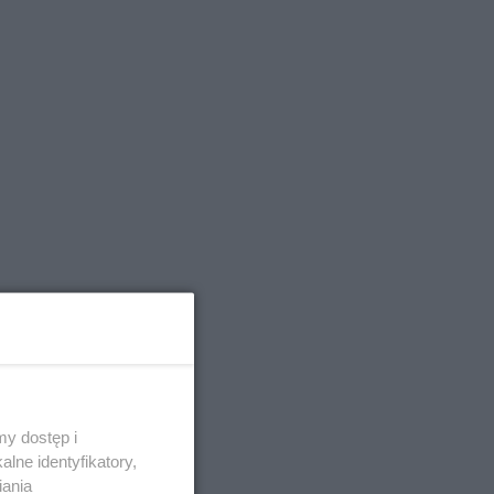
y dostęp i
lne identyfikatory,
iania