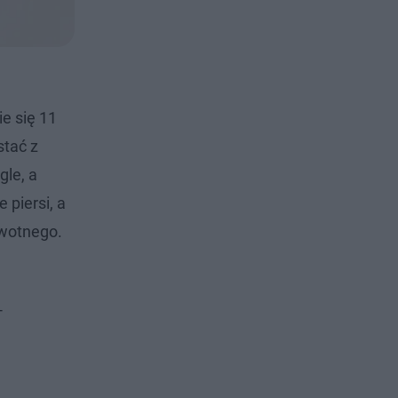
e się 11
stać z
gle, a
 piersi, a
owotnego.
-