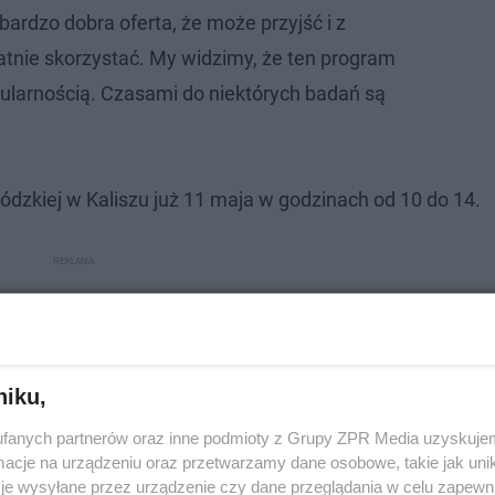
 bardzo dobra oferta, że może przyjść i z
atnie skorzystać. My widzimy, że ten program
pularnością. Czasami do niektórych badań są
Łódzkiej w Kaliszu już 11 maja w godzinach od 10 do 14.
niku,
fanych partnerów oraz inne podmioty z Grupy ZPR Media uzyskujem
cje na urządzeniu oraz przetwarzamy dane osobowe, takie jak unika
je wysyłane przez urządzenie czy dane przeglądania w celu zapewn