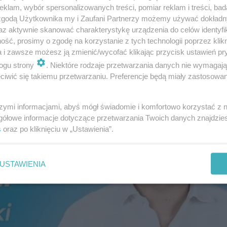
klam, wybór spersonalizowanych treści, pomiar reklam i treści, bad
 zgodą Użytkownika my i Zaufani Partnerzy możemy używać dokład
az aktywnie skanować charakterystykę urządzenia do celów identyfi
ść, prosimy o zgodę na korzystanie z tych technologii poprzez klikn
a i zawsze możesz ją zmienić/wycofać klikając przycisk ustawień pr
ogu strony
. Niektóre rodzaje przetwarzania danych nie wymagaj
iwić się takiemu przetwarzaniu. Preferencje będą miały zastosowanie
szymi informacjami, abyś mógł świadomie i komfortowo korzystać z
gółowe informacje dotyczące przetwarzania Twoich danych znajdzi
s
oraz po kliknięciu w „Ustawienia”.
USTAWIENIA