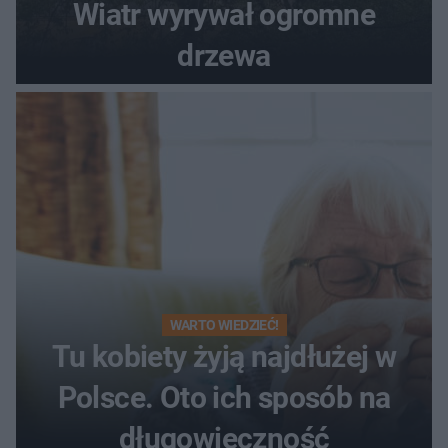
Wiatr wyrywał ogromne
drzewa
WARTO WIEDZIEĆ!
Tu kobiety żyją najdłużej w
Polsce. Oto ich sposób na
długowieczność