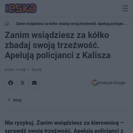
Zanim wsiądziesz za kółko zbadaj swoją trzeźwość. Apelują policjanci z
Kalisza
Zanim wsiądziesz za kółko
zbadaj swoją trzeźwość.
Apelują policjanci z Kalisza
2024-11-08
15:00
Dodaj do Google
mraj
Nie ryzykuj. Zanim wsiądziesz za kierownicę –
sprawdź swoją trzeźwość. Apelują policjanci z