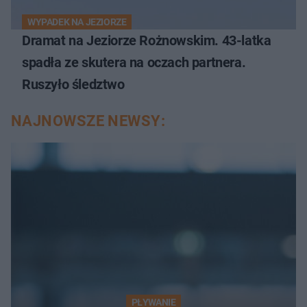
WYPADEK NA JEZIORZE
Dramat na Jeziorze Rożnowskim. 43-latka
spadła ze skutera na oczach partnera.
Ruszyło śledztwo
NAJNOWSZE NEWSY:
PŁYWANIE