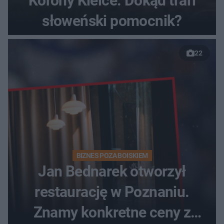
Korony Kielce. Dokąd trafi
słoweński pomocnik?
22
BIZNES POZA BOISKIEM
Jan Bednarek otworzył
restaurację w Poznaniu.
Znamy konkretne ceny z