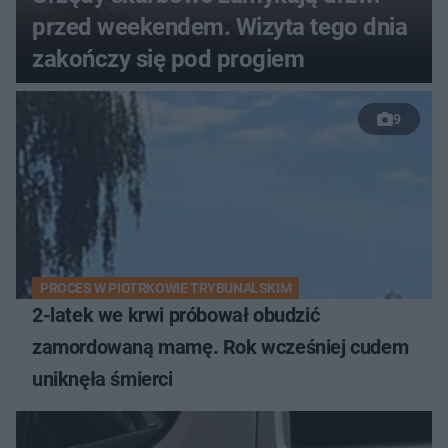
przed weekendem. Wizyta tego dnia
zakończy się pod progiem
9
PROCES W PIOTRKOWIE TRYBUNALSKIM
2-latek we krwi próbował obudzić
zamordowaną mamę. Rok wcześniej cudem
uniknęła śmierci