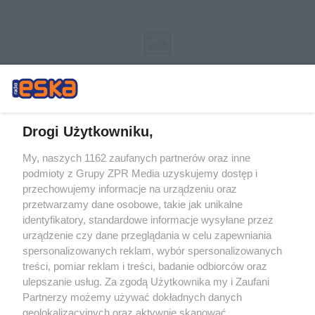
Drogi Użytkowniku,
My, naszych 1162 zaufanych partnerów oraz inne
Żaden utwór zamieszczony w serwisie nie może być powielany i
podmioty z Grupy ZPR Media uzyskujemy dostęp i
rozpowszechniany lub dalej rozpowszechniany w jakikolwiek sposób (w
tym także elektroniczny lub mechaniczny) na jakimkolwiek polu
przechowujemy informacje na urządzeniu oraz
eksploatacji w jakiejkolwiek formie, włącznie z umieszczaniem w Internecie
przetwarzamy dane osobowe, takie jak unikalne
bez pisemnej zgody właściciela praw. Jakiekolwiek użycie lub
wykorzystanie utworów w całości lub w części z naruszeniem prawa, tzn.
identyfikatory, standardowe informacje wysyłane przez
bez właściwej zgody, jest zabronione pod groźbą kary i może być ścigane
urządzenie czy dane przeglądania w celu zapewniania
prawnie.
spersonalizowanych reklam, wybór spersonalizowanych
treści, pomiar reklam i treści, badanie odbiorców oraz
ulepszanie usług. Za zgodą Użytkownika my i Zaufani
Partnerzy możemy używać dokładnych danych
geolokalizacyjnych oraz aktywnie skanować