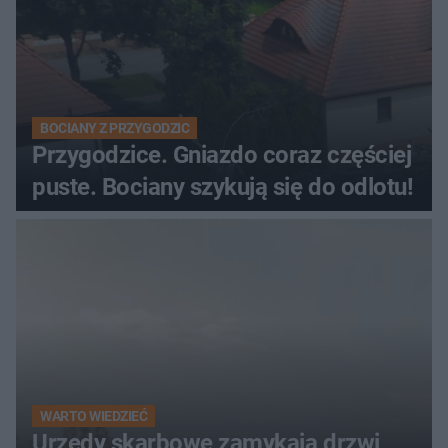
BOCIANY Z PRZYGODZIC
Przygodzice. Gniazdo coraz częściej
puste. Bociany szykują się do odlotu!
WARTO WIEDZIEĆ
Urzędy skarbowe zamykają drzwi