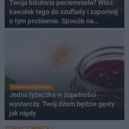
Twoja biżuteria pociemniała? Włóż
kawałek tego do szuflady i zapomnij
o tym problemie. Sposób na
pociemniałą biżuterię
DOMOWE PRZETWORY
Jedna łyżeczka w zupełności
wystarczy. Twój dżem będzie gęsty
jak nigdy
ZOBACZ WIĘCEJ