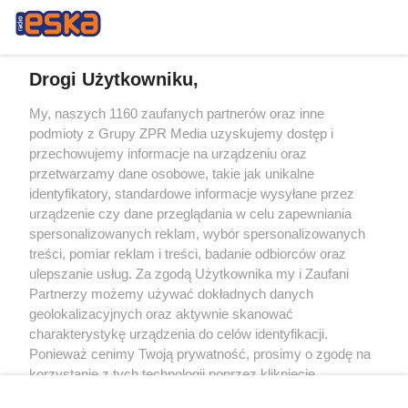
Drogi Użytkowniku,
My, naszych 1160 zaufanych partnerów oraz inne
Żaden utwór zamieszczony w serwisie nie może być powielany i
podmioty z Grupy ZPR Media uzyskujemy dostęp i
rozpowszechniany lub dalej rozpowszechniany w jakikolwiek sposób (w
tym także elektroniczny lub mechaniczny) na jakimkolwiek polu
przechowujemy informacje na urządzeniu oraz
eksploatacji w jakiejkolwiek formie, włącznie z umieszczaniem w Internecie
przetwarzamy dane osobowe, takie jak unikalne
bez pisemnej zgody właściciela praw. Jakiekolwiek użycie lub
wykorzystanie utworów w całości lub w części z naruszeniem prawa, tzn.
identyfikatory, standardowe informacje wysyłane przez
bez właściwej zgody, jest zabronione pod groźbą kary i może być ścigane
urządzenie czy dane przeglądania w celu zapewniania
prawnie.
spersonalizowanych reklam, wybór spersonalizowanych
treści, pomiar reklam i treści, badanie odbiorców oraz
ulepszanie usług. Za zgodą Użytkownika my i Zaufani
Partnerzy możemy używać dokładnych danych
geolokalizacyjnych oraz aktywnie skanować
charakterystykę urządzenia do celów identyfikacji.
O nas
Ponieważ cenimy Twoją prywatność, prosimy o zgodę na
korzystanie z tych technologii poprzez kliknięcie
Informacje prawne
„Akceptuję”. Zgoda jest dobrowolna i zawsze możesz ją