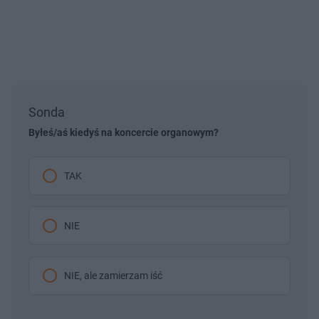
Sonda
Byłeś/aś kiedyś na koncercie organowym?
TAK
NIE
NIE, ale zamierzam iść