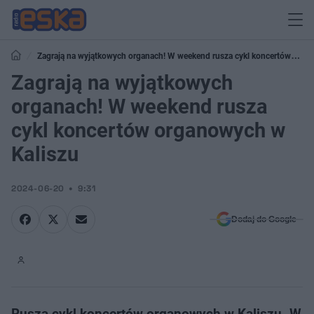
Zagrają na wyjątkowych organach! W weekend rusza cykl koncertów
organowych w Kaliszu
Zagrają na wyjątkowych
organach! W weekend rusza
cykl koncertów organowych w
Kaliszu
2024-06-20
9:31
Dodaj do Google
Rusza cykl koncertów organowych w Kaliszu. W