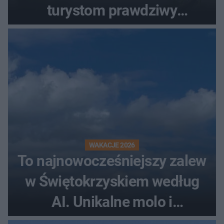
turystom prawdziwy
rollercoaster
WAKACJE 2026
To najnowocześniejszy zalew
w Świętokrzyskiem według
AI. Unikalne molo i
promenada