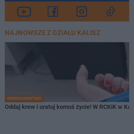
NAJNOWSZE Z DZIAŁU KALISZ
KRWIODAWSTWO
Oddaj krew i uratuj komuś życie! W RCKiK w Kal