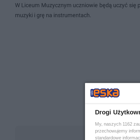
W Liceum Muzycznym uczniowie będą uczyć się prz
muzyki i grę na instrumentach.
Drogi Użytkow
My, naszych 1162 zau
przechowujemy informa
standardowe informac