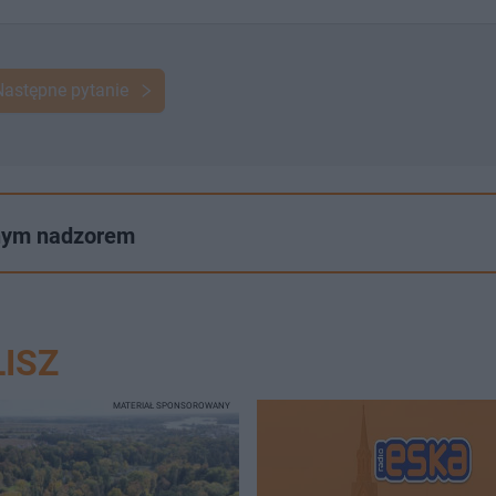
Następne pytanie
lnym nadzorem
ISZ
MATERIAŁ SPONSOROWANY