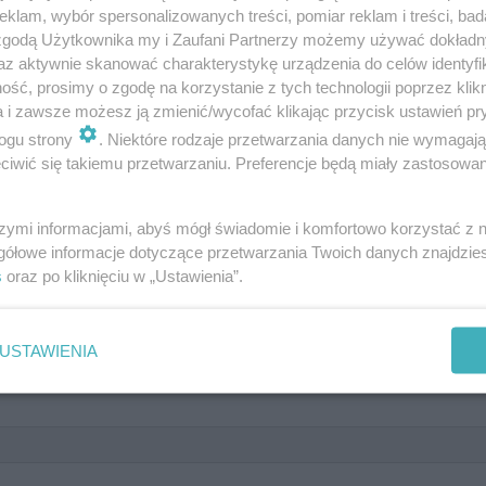
wych koncertach na Stadionie
klam, wybór spersonalizowanych treści, pomiar reklam i treści, bad
 zgodą Użytkownika my i Zaufani Partnerzy możemy używać dokład
tu grał?
az aktywnie skanować charakterystykę urządzenia do celów identyfi
ść, prosimy o zgodę na korzystanie z tych technologii poprzez klikn
a i zawsze możesz ją zmienić/wycofać klikając przycisk ustawień pr
ogu strony
. Niektóre rodzaje przetwarzania danych nie wymagaj
iwić się takiemu przetwarzaniu. Preferencje będą miały zastosowanie
ierwsza i zarazem jedyna polska edycja festiwalu
szymi informacjami, abyś mógł świadomie i komfortowo korzystać z
gółowe informacje dotyczące przetwarzania Twoich danych znajdzi
s
oraz po kliknięciu w „Ustawienia”.
USTAWIENIA