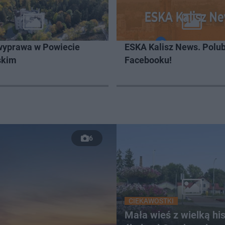
wyprawa w Powiecie
ESKA Kalisz News. Polub
skim
Facebooku!
6
CIEKAWOSTKI
Mała wieś z wielką hist