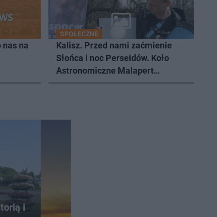
SPOŁECZNE
 nas na
Kalisz. Przed nami zaćmienie
Słońca i noc Perseidów. Koło
Astronomiczne Malapert
zaprasza na wspólne obserwacje
orią i