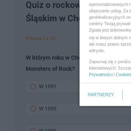
Quiz o rockowych i metalo
spersonalizowanych re
ulepszanie usług. Za
Śląskim w Chorzowie. Kto 
geolokalizacyjnych or
cenimy Twoją prywatno
Zgoda jest dobrowoln
się w lewym dolnym r
Pytanie 1 z 10
ale masz prawo sprzec
witrynie.
W którym roku w Chorzowie odbyła się p
Zapoznaj się z poniż
Monsters of Rock?
internetowych. Szcze
Prywatności
i
Cookie
W 1991
PARTNERZY
W 1995
W 1999