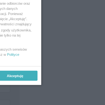
anie odbiorców oraz
nych danych
kacji. Ponieważ
ięcie „Akceptuję”.
ywatności znajdujący
ą zgody użytkownika,
 tylko na tej
 naszych serwisów
esz w
Polityce
Akceptuję