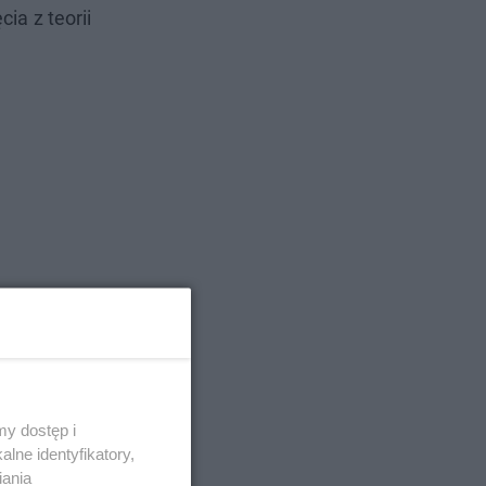
ia z teorii
y dostęp i
lne identyfikatory,
iania