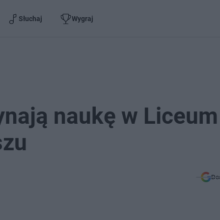
Słuchaj
Wygraj
ynają naukę w Liceum
szu
Do