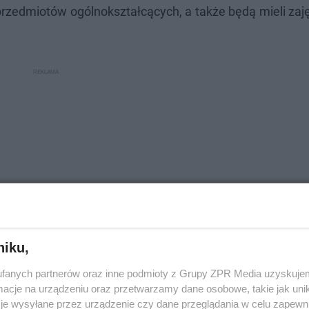
edmiotów ogólnokształcących, a także będą mieli zajęc
niku,
fanych partnerów oraz inne podmioty z Grupy ZPR Media uzyskujem
cje na urządzeniu oraz przetwarzamy dane osobowe, takie jak unika
je wysyłane przez urządzenie czy dane przeglądania w celu zapewn