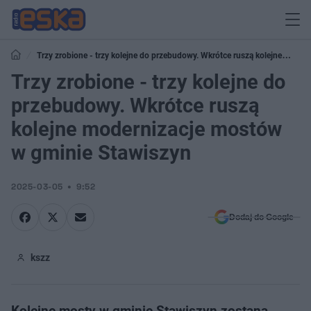
Trzy zrobione - trzy kolejne do przebudowy. Wkrótce ruszą kolejne
modernizacje mostów w gminie Stawiszyn
Trzy zrobione - trzy kolejne do
przebudowy. Wkrótce ruszą
kolejne modernizacje mostów
w gminie Stawiszyn
2025-03-05
9:52
Dodaj do Google
kszz
Kolejne mosty w gminie Stawiszyn zostaną