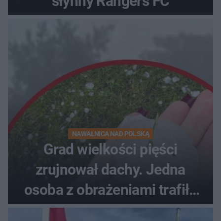
słynny Rangers FC
NAWAŁNICA NAD POLSKĄ
Grad wielkości pięści
zrujnował dachy. Jedna
osoba z obrażeniami trafiła
do szpitala