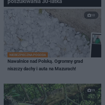
poszukiwania 30-latka
10
NIEBEZPIECZNA POGODA
Nawałnice nad Polską. Ogromny grad
niszczy dachy i auta na Mazurach!
19