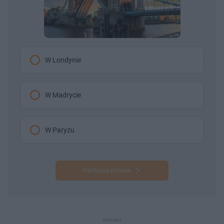
W Londynie
W Madrycie
W Paryżu
Następne pytanie