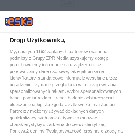
Drogi Użytkowniku,
My, naszych 1162 zaufanych partnerów oraz inne
Żaden utwór zamieszczony w serwisie nie może być powielany i
podmioty z Grupy ZPR Media uzyskujemy dostęp i
rozpowszechniany lub dalej rozpowszechniany w jakikolwiek sposób (w
tym także elektroniczny lub mechaniczny) na jakimkolwiek polu
przechowujemy informacje na urządzeniu oraz
eksploatacji w jakiejkolwiek formie, włącznie z umieszczaniem w Internecie
przetwarzamy dane osobowe, takie jak unikalne
bez pisemnej zgody właściciela praw. Jakiekolwiek użycie lub
wykorzystanie utworów w całości lub w części z naruszeniem prawa, tzn.
identyfikatory, standardowe informacje wysyłane przez
bez właściwej zgody, jest zabronione pod groźbą kary i może być ścigane
urządzenie czy dane przeglądania w celu zapewniania
prawnie.
spersonalizowanych reklam, wybór spersonalizowanych
treści, pomiar reklam i treści, badanie odbiorców oraz
ulepszanie usług. Za zgodą Użytkownika my i Zaufani
Partnerzy możemy używać dokładnych danych
geolokalizacyjnych oraz aktywnie skanować
charakterystykę urządzenia do celów identyfikacji.
O nas
Ponieważ cenimy Twoją prywatność, prosimy o zgodę na