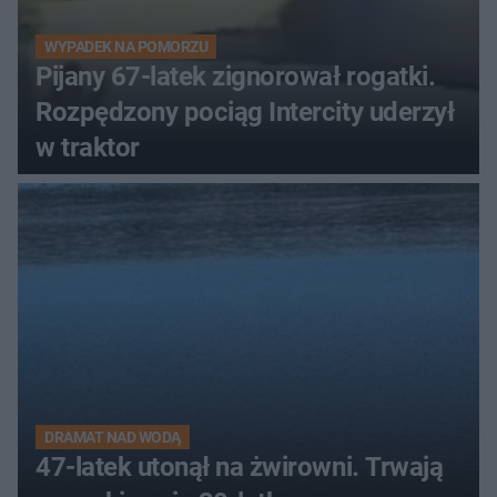
WYPADEK NA POMORZU
Pijany 67-latek zignorował rogatki.
Rozpędzony pociąg Intercity uderzył
w traktor
DRAMAT NAD WODĄ
47-latek utonął na żwirowni. Trwają