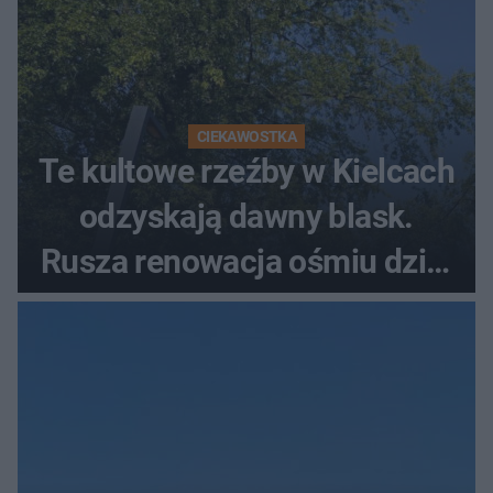
CIEKAWOSTKA
Te kultowe rzeźby w Kielcach
odzyskają dawny blask.
Rusza renowacja ośmiu dzieł
z lat 70.