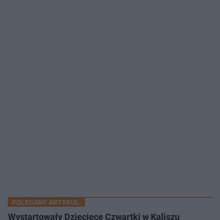
POLECANY ARTYKUŁ:
Wystartowały Dziecięce Czwartki w Kaliszu