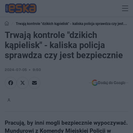
Trwają kontrole "dzikich kąpielisk" - kaliska policja sprawdza czy jest
bezpiecznie
Trwają kontrole "dzikich
kąpielisk" - kaliska policja
sprawdza czy jest bezpiecznie
2024-07-05
9:50
Dodaj do Google
Pracują, by inni mogli bezpiecznie wypoczywać.
Mundurowi z Komendy Miejskiej Policji w