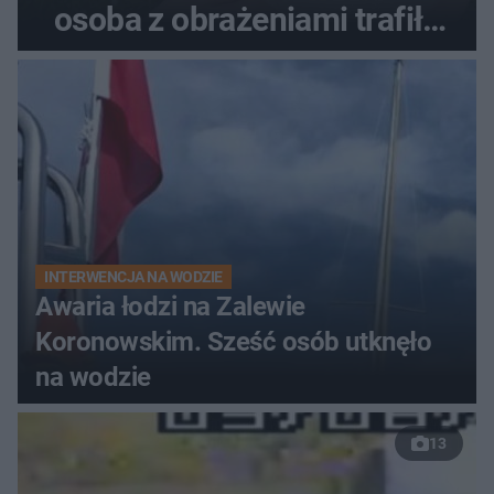
osoba z obrażeniami trafiła
do szpitala
INTERWENCJA NA WODZIE
Awaria łodzi na Zalewie
Koronowskim. Sześć osób utknęło
na wodzie
13