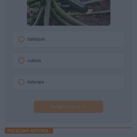
bakłażan
cukinia
kalarepa
Następne pytanie
POLECANY ARTYKUŁ: