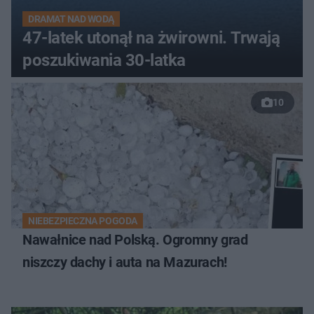
DRAMAT NAD WODĄ
47-latek utonął na żwirowni. Trwają
poszukiwania 30-latka
10
NIEBEZPIECZNA POGODA
Nawałnice nad Polską. Ogromny grad
niszczy dachy i auta na Mazurach!