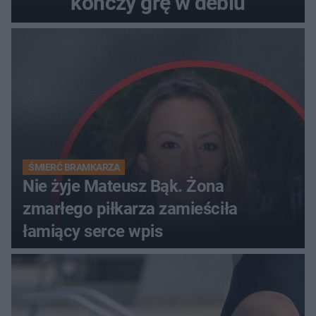
kończy grę w deblu
ŚMIERĆ BRAMKARZA
Nie żyje Mateusz Bąk. Żona
zmarłego piłkarza zamieściła
łamiący serce wpis