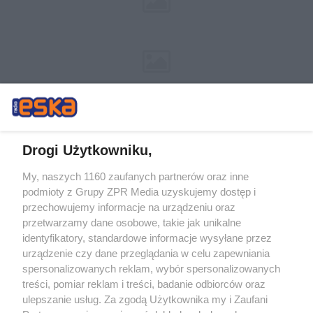
Drogi Użytkowniku,
My, naszych 1160 zaufanych partnerów oraz inne
Żaden utwór zamieszczony w serwisie nie może być powielany i
podmioty z Grupy ZPR Media uzyskujemy dostęp i
rozpowszechniany lub dalej rozpowszechniany w jakikolwiek sposób (w
tym także elektroniczny lub mechaniczny) na jakimkolwiek polu
przechowujemy informacje na urządzeniu oraz
eksploatacji w jakiejkolwiek formie, włącznie z umieszczaniem w Internecie
przetwarzamy dane osobowe, takie jak unikalne
bez pisemnej zgody właściciela praw. Jakiekolwiek użycie lub
wykorzystanie utworów w całości lub w części z naruszeniem prawa, tzn.
identyfikatory, standardowe informacje wysyłane przez
bez właściwej zgody, jest zabronione pod groźbą kary i może być ścigane
urządzenie czy dane przeglądania w celu zapewniania
prawnie.
spersonalizowanych reklam, wybór spersonalizowanych
treści, pomiar reklam i treści, badanie odbiorców oraz
ulepszanie usług. Za zgodą Użytkownika my i Zaufani