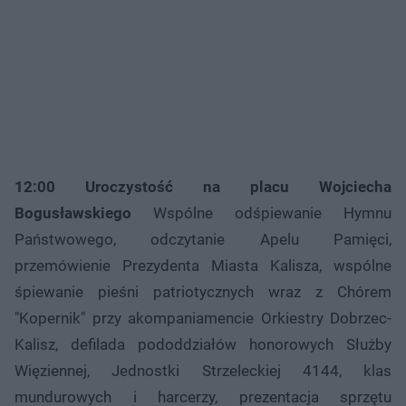
12:00 Uroczystość na placu Wojciecha
Bogusławskiego
Wspólne odśpiewanie Hymnu
Państwowego, odczytanie Apelu Pamięci,
przemówienie Prezydenta Miasta Kalisza, wspólne
śpiewanie pieśni patriotycznych wraz z Chórem
"Kopernik" przy akompaniamencie Orkiestry Dobrzec-
Kalisz, defilada pododdziałów honorowych Służby
Więziennej, Jednostki Strzeleckiej 4144, klas
mundurowych i harcerzy, prezentacja sprzętu