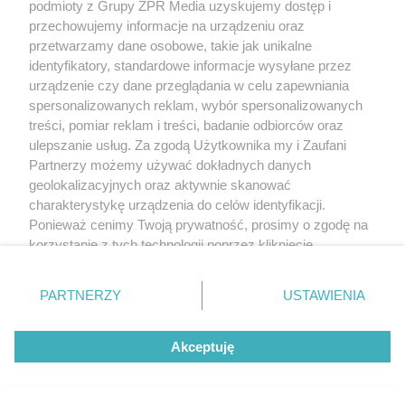
podmioty z Grupy ZPR Media uzyskujemy dostęp i
przechowujemy informacje na urządzeniu oraz
przetwarzamy dane osobowe, takie jak unikalne
identyfikatory, standardowe informacje wysyłane przez
urządzenie czy dane przeglądania w celu zapewniania
spersonalizowanych reklam, wybór spersonalizowanych
treści, pomiar reklam i treści, badanie odbiorców oraz
ulepszanie usług. Za zgodą Użytkownika my i Zaufani
Partnerzy możemy używać dokładnych danych
geolokalizacyjnych oraz aktywnie skanować
charakterystykę urządzenia do celów identyfikacji.
Ponieważ cenimy Twoją prywatność, prosimy o zgodę na
korzystanie z tych technologii poprzez kliknięcie
„Akceptuję”. Zgoda jest dobrowolna i zawsze możesz ją
zmienić/wycofać klikając przycisk ustawień prywatności
PARTNERZY
USTAWIENIA
znajdujący się w lewym dolnym rogu strony
. Niektóre
rodzaje przetwarzania danych nie wymagają zgody
Akceptuję
użytkownika, ale masz prawo sprzeciwić się takiemu
Żaden utwór zamieszczony w serwisie nie może być powielany i
przetwarzaniu. Preferencje będą miały zastosowanie tylko
rozpowszechniany lub dalej rozpowszechniany w jakikolwiek sposób (w
na tej witrynie.
tym także elektroniczny lub mechaniczny) na jakimkolwiek polu