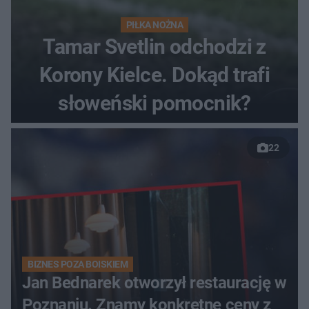
PIŁKA NOŻNA
Tamar Svetlin odchodzi z
Korony Kielce. Dokąd trafi
słoweński pomocnik?
22
BIZNES POZA BOISKIEM
Jan Bednarek otworzył restaurację w
Poznaniu. Znamy konkretne ceny z