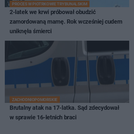
PROCES W PIOTRKOWIE TRYBUNALSKIM
2-latek we krwi próbował obudzić
zamordowaną mamę. Rok wcześniej cudem
uniknęła śmierci
ZACHODNIOPOMORSKIE
Brutalny atak na 17-latka. Sąd zdecydował
w sprawie 16-letnich braci