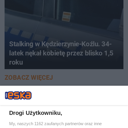
Stalking w Kędzierzynie-Koźlu. 34-
latek nękał kobietę przez blisko 1,5
roku
ZOBACZ WIĘCEJ
Drogi Użytkowniku,
My, naszych 1162 zaufanych partnerów oraz inne