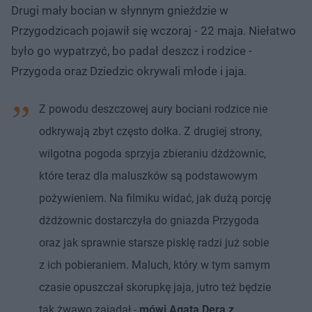
Drugi mały bocian w słynnym gnieździe w
Przygodzicach pojawił się wczoraj - 22 maja. Niełatwo
było go wypatrzyć, bo padał deszcz i rodzice -
Przygoda oraz Dziedzic okrywali młode i jaja.
Z powodu deszczowej aury bociani rodzice nie
odkrywają zbyt często dołka. Z drugiej strony,
wilgotna pogoda sprzyja zbieraniu dżdżownic,
które teraz dla maluszków są podstawowym
pożywieniem. Na filmiku widać, jak dużą porcję
dżdżownic dostarczyła do gniazda Przygoda
oraz jak sprawnie starsze pisklę radzi już sobie
z ich pobieraniem. Maluch, który w tym samym
czasie opuszczał skorupkę jaja, jutro też będzie
tak żwawo zajadał -
mówi Agata Dera z