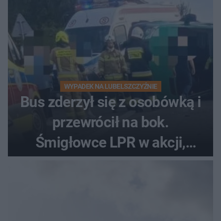
WYPADEK NA LUBELSZCZYŹNIE
Bus zderzył się z osobówką i
przewrócił na bok.
Śmigłowce LPR w akcji,
rannych może być nawet
kilkanaście osób