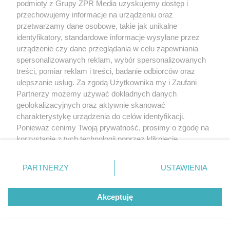
podmioty z Grupy ZPR Media uzyskujemy dostęp i
ZOBACZ WIĘCEJ
przechowujemy informacje na urządzeniu oraz
przetwarzamy dane osobowe, takie jak unikalne
identyfikatory, standardowe informacje wysyłane przez
urządzenie czy dane przeglądania w celu zapewniania
spersonalizowanych reklam, wybór spersonalizowanych
treści, pomiar reklam i treści, badanie odbiorców oraz
ulepszanie usług. Za zgodą Użytkownika my i Zaufani
Partnerzy możemy używać dokładnych danych
geolokalizacyjnych oraz aktywnie skanować
charakterystykę urządzenia do celów identyfikacji.
Ponieważ cenimy Twoją prywatność, prosimy o zgodę na
korzystanie z tych technologii poprzez kliknięcie
„Akceptuję”. Zgoda jest dobrowolna i zawsze możesz ją
zmienić/wycofać klikając przycisk ustawień prywatności
PARTNERZY
USTAWIENIA
znajdujący się w lewym dolnym rogu strony
. Niektóre
rodzaje przetwarzania danych nie wymagają zgody
Akceptuję
użytkownika, ale masz prawo sprzeciwić się takiemu
przetwarzaniu. Preferencje będą miały zastosowanie tylko
na tej witrynie.