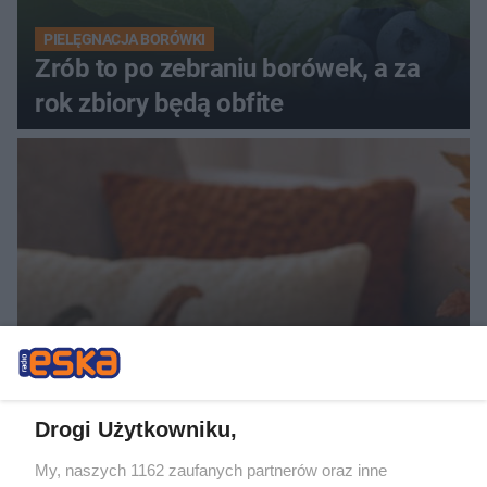
PIELĘGNACJA BORÓWKI
Zrób to po zebraniu borówek, a za
rok zbiory będą obfite
ZAKUPY
Jesień w Pepco! Stylowe kubki i
Drogi Użytkowniku,
dodatki w świetnych cenach
My, naszych 1162 zaufanych partnerów oraz inne