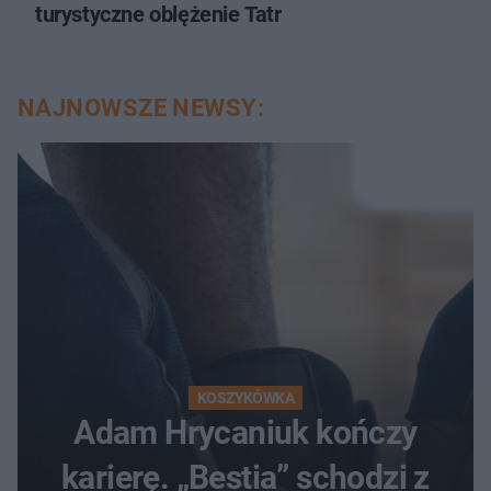
turystyczne oblężenie Tatr
NAJNOWSZE NEWSY:
KOSZYKÓWKA
Adam Hrycaniuk kończy
karierę. „Bestia” schodzi z