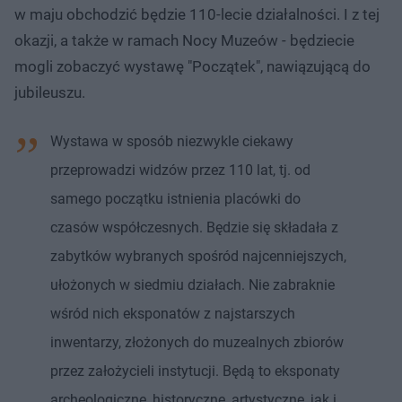
w maju obchodzić będzie 110-lecie działalności. I z tej
okazji, a także w ramach Nocy Muzeów - będziecie
mogli zobaczyć wystawę "Początek", nawiązującą do
jubileuszu.
Wystawa w sposób niezwykle ciekawy
przeprowadzi widzów przez 110 lat, tj. od
samego początku istnienia placówki do
czasów współczesnych. Będzie się składała z
zabytków wybranych spośród najcenniejszych,
ułożonych w siedmiu działach. Nie zabraknie
wśród nich eksponatów z najstarszych
inwentarzy, złożonych do muzealnych zbiorów
przez założycieli instytucji. Będą to eksponaty
archeologiczne, historyczne, artystyczne, jak i