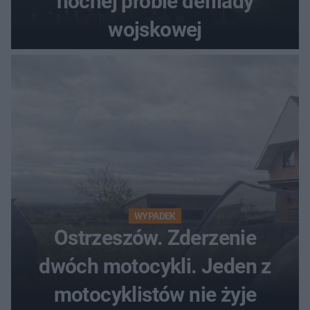
nocnej próbie defilady
wojskowej
WYPADEK
Ostrzeszów. Zderzenie
dwóch motocykli. Jeden z
motocyklistów nie żyje