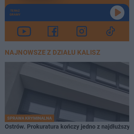
TERAZ
GRAMY
NAJNOWSZE Z DZIAŁU KALISZ
SPRAWA KRYMINALNA
Ostrów. Prokuratura kończy jedno z najdłuższyc