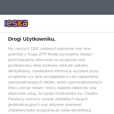
Drogi Użytkowniku,
My, naszych 1162 zaufanych partnerów oraz inne
Żaden utwór zamieszczony w serwisie nie może być powielany i
podmioty z Grupy ZPR Media uzyskujemy dostęp i
rozpowszechniany lub dalej rozpowszechniany w jakikolwiek sposób (w
tym także elektroniczny lub mechaniczny) na jakimkolwiek polu
przechowujemy informacje na urządzeniu oraz
eksploatacji w jakiejkolwiek formie, włącznie z umieszczaniem w Internecie
przetwarzamy dane osobowe, takie jak unikalne
bez pisemnej zgody właściciela praw. Jakiekolwiek użycie lub
wykorzystanie utworów w całości lub w części z naruszeniem prawa, tzn.
identyfikatory, standardowe informacje wysyłane przez
bez właściwej zgody, jest zabronione pod groźbą kary i może być ścigane
urządzenie czy dane przeglądania w celu zapewniania
prawnie.
spersonalizowanych reklam, wybór spersonalizowanych
treści, pomiar reklam i treści, badanie odbiorców oraz
ulepszanie usług. Za zgodą Użytkownika my i Zaufani
Partnerzy możemy używać dokładnych danych
geolokalizacyjnych oraz aktywnie skanować
charakterystykę urządzenia do celów identyfikacji.