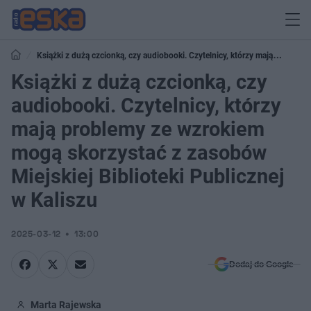
Książki z dużą czcionką, czy audiobooki. Czytelnicy, którzy mają
problemy ze wzrokiem mogą skorzystać z zasobów Miejskiej Biblioteki
Książki z dużą czcionką, czy
Publicznej w Kaliszu
audiobooki. Czytelnicy, którzy
mają problemy ze wzrokiem
mogą skorzystać z zasobów
Miejskiej Biblioteki Publicznej
w Kaliszu
2025-03-12
13:00
Dodaj do Google
Marta Rajewska