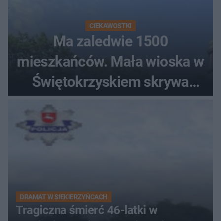
CIEKAWOSTKI
Ma zaledwie 1500
mieszkańców. Mała wioska w
Świętokrzyskiem skrywa
zabytki, bywał tu nawet król
DRAMAT W SIEKIERZYŃCACH
Tragiczna śmierć 46-latki w