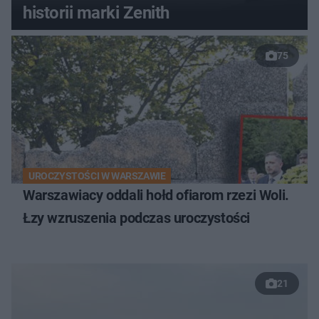
historii marki Zenith
75
UROCZYSTOŚCI W WARSZAWIE
Warszawiacy oddali hołd ofiarom rzezi Woli.
Łzy wzruszenia podczas uroczystości
21