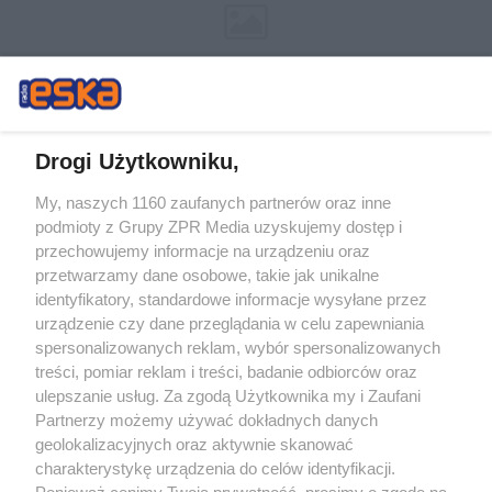
Drogi Użytkowniku,
My, naszych 1160 zaufanych partnerów oraz inne
Żaden utwór zamieszczony w serwisie nie może być powielany i
podmioty z Grupy ZPR Media uzyskujemy dostęp i
rozpowszechniany lub dalej rozpowszechniany w jakikolwiek sposób (w
tym także elektroniczny lub mechaniczny) na jakimkolwiek polu
przechowujemy informacje na urządzeniu oraz
eksploatacji w jakiejkolwiek formie, włącznie z umieszczaniem w Internecie
przetwarzamy dane osobowe, takie jak unikalne
bez pisemnej zgody właściciela praw. Jakiekolwiek użycie lub
wykorzystanie utworów w całości lub w części z naruszeniem prawa, tzn.
identyfikatory, standardowe informacje wysyłane przez
bez właściwej zgody, jest zabronione pod groźbą kary i może być ścigane
urządzenie czy dane przeglądania w celu zapewniania
prawnie.
spersonalizowanych reklam, wybór spersonalizowanych
treści, pomiar reklam i treści, badanie odbiorców oraz
ulepszanie usług. Za zgodą Użytkownika my i Zaufani
Partnerzy możemy używać dokładnych danych
geolokalizacyjnych oraz aktywnie skanować
charakterystykę urządzenia do celów identyfikacji.
O nas
Ponieważ cenimy Twoją prywatność, prosimy o zgodę na