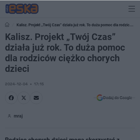
Kalisz. Projekt „Twój Czas” działa już rok. To duża pomoc dla rodziców
ciężko chorych dzieci
Kalisz. Projekt „Twój Czas”
działa już rok. To duża pomoc
dla rodziców ciężko chorych
dzieci
2024-12-04
17:15
Dodaj do Google
mraj
Rodzice chorych dzieci mogą skorzystać z