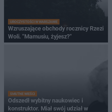
UROCZYSTOŚCI W WARSZAWIE
Wzruszające obchody rocznicy Rzezi
Woli. "Mamusiu, żyjesz?"
SMUTNE WIEŚCI
Odszedł wybitny naukowiec i
konstruktor. Miał swój udział w