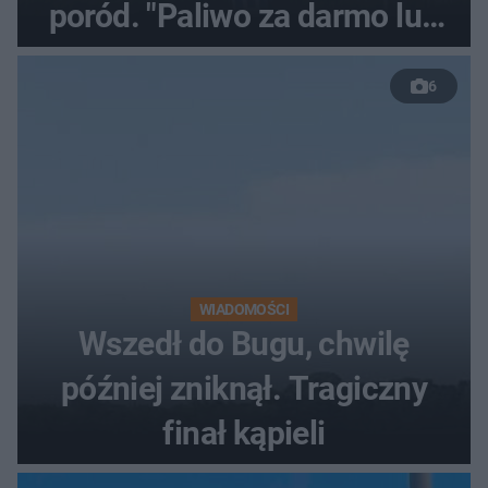
poród. "Paliwo za darmo lub
50 %!"
6
WIADOMOŚCI
Wszedł do Bugu, chwilę
później zniknął. Tragiczny
finał kąpieli