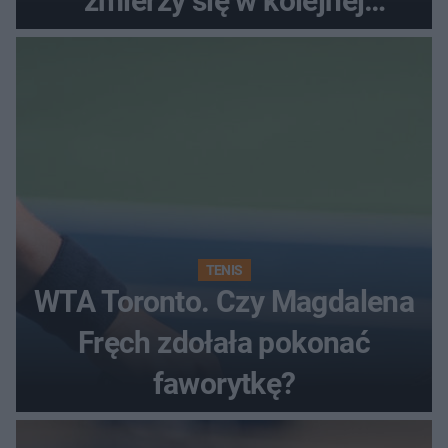
zmierzy się w kolejnej
rundzie?
TENIS
WTA Toronto. Czy Magdalena
Fręch zdołała pokonać
faworytkę?