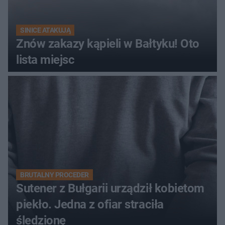
SINICE ATAKUJĄ
Znów zakazy kąpieli w Bałtyku! Oto
lista miejsc
BRUTALNY PROCEDER
Sutener z Bułgarii urządził kobietom
piekło. Jedna z ofiar straciła
śledzionę