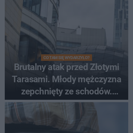
CO TAM SIĘ WYDARZYŁO?
Brutalny atak przed Złotymi
Tarasami. Młody mężczyzna
zepchnięty ze schodów.
Szokujące nagranie krąży po
sieci