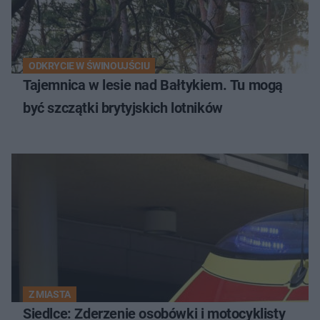
ODKRYCIE W ŚWINOUJŚCIU
Tajemnica w lesie nad Bałtykiem. Tu mogą
być szczątki brytyjskich lotników
Z MIASTA
Siedlce: Zderzenie osobówki i motocyklisty