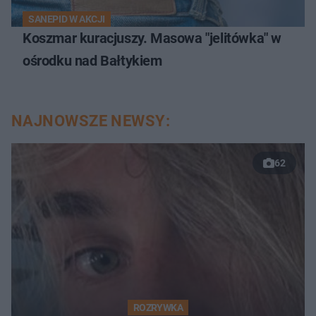
SANEPID W AKCJI
Koszmar kuracjuszy. Masowa "jelitówka" w
ośrodku nad Bałtykiem
NAJNOWSZE NEWSY:
62
ROZRYWKA