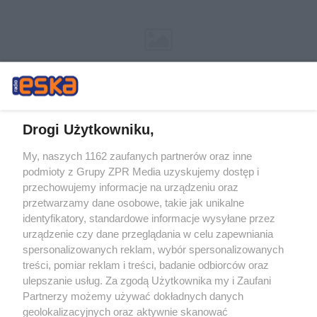
Drogi Użytkowniku,
My, naszych 1162 zaufanych partnerów oraz inne
Żaden utwór zamieszczony w serwisie nie może być powielany i
podmioty z Grupy ZPR Media uzyskujemy dostęp i
rozpowszechniany lub dalej rozpowszechniany w jakikolwiek sposób (w
tym także elektroniczny lub mechaniczny) na jakimkolwiek polu
przechowujemy informacje na urządzeniu oraz
eksploatacji w jakiejkolwiek formie, włącznie z umieszczaniem w Internecie
przetwarzamy dane osobowe, takie jak unikalne
bez pisemnej zgody właściciela praw. Jakiekolwiek użycie lub
wykorzystanie utworów w całości lub w części z naruszeniem prawa, tzn.
identyfikatory, standardowe informacje wysyłane przez
bez właściwej zgody, jest zabronione pod groźbą kary i może być ścigane
urządzenie czy dane przeglądania w celu zapewniania
prawnie.
spersonalizowanych reklam, wybór spersonalizowanych
treści, pomiar reklam i treści, badanie odbiorców oraz
ulepszanie usług. Za zgodą Użytkownika my i Zaufani
Partnerzy możemy używać dokładnych danych
geolokalizacyjnych oraz aktywnie skanować