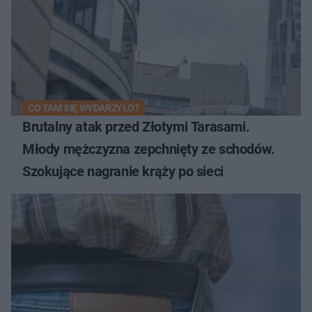
CO TAM SIĘ WYDARZYŁO?
Brutalny atak przed Złotymi Tarasami.
Młody mężczyzna zepchnięty ze schodów.
Szokujące nagranie krąży po sieci