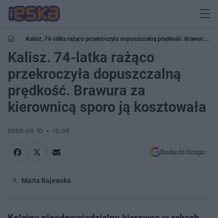
Kalisz. 74-latka rażąco przekroczyła dopuszczalną prędkość. Brawura za
kierownicą sporo ją kosztowała
Kalisz. 74-latka rażąco
przekroczyła dopuszczalną
prędkość. Brawura za
kierownicą sporo ją kosztowała
2025-06-10
12:08
Dodaj do Google
Marta Rajewska
Kolejny nieodpowiedzialny kierowca w rękach