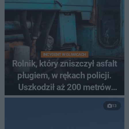
INCYDENT W GLIWICACH
Rolnik, który zniszczył asfalt
pługiem, w rękach policji.
Uszkodził aż 200 metrów
nowej drogi
13