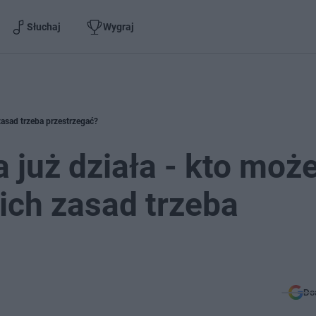
Słuchaj
Wygraj
 zasad trzeba przestrzegać?
 już działa - kto może
kich zasad trzeba
Do