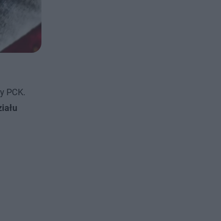
zy PCK.
ziału