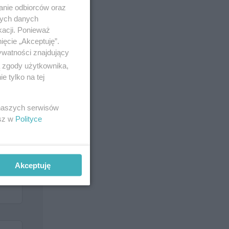
anie odbiorców oraz
nych danych
kacji. Ponieważ
ięcie „Akceptuję”.
ywatności znajdujący
ą zgody użytkownika,
 tylko na tej
 naszych serwisów
esz w
Polityce
Akceptuję