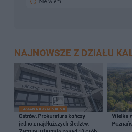
Nie wiem
NAJNOWSZE Z DZIAŁU KAL
SPRAWA KRYMINALNA
Ostrów. Prokuratura kończy
Wielka 
jedno z najdłuższych śledztw.
Poznań
Zarzuty usłyszało ponad 10 osób