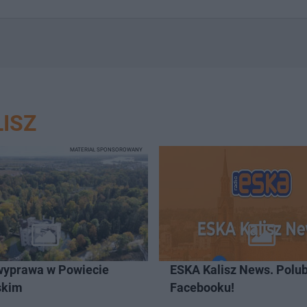
ISZ
MATERIAŁ SPONSOROWANY
wyprawa w Powiecie
ESKA Kalisz News. Polub
skim
Facebooku!