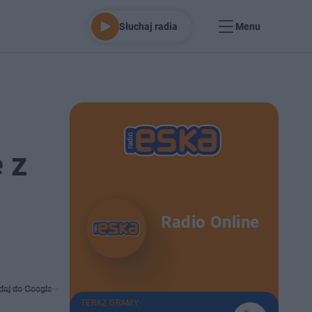
Słuchaj radia
Menu
 z
Radio Online
daj do Google
TERAZ GRAMY