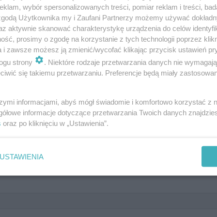
klam, wybór spersonalizowanych treści, pomiar reklam i treści, bad
 zgodą Użytkownika my i Zaufani Partnerzy możemy używać dokład
az aktywnie skanować charakterystykę urządzenia do celów identyfi
ść, prosimy o zgodę na korzystanie z tych technologii poprzez klikn
pełen smaków!
a i zawsze możesz ją zmienić/wycofać klikając przycisk ustawień pr
ogu strony
. Niektóre rodzaje przetwarzania danych nie wymagaj
iwić się takiemu przetwarzaniu. Preferencje będą miały zastosowanie
szymi informacjami, abyś mógł świadomie i komfortowo korzystać z
gółowe informacje dotyczące przetwarzania Twoich danych znajdzi
mni?
s
oraz po kliknięciu w „Ustawienia”.
USTAWIENIA