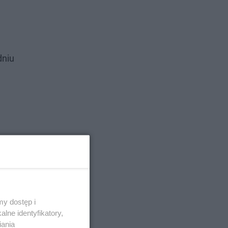
dniu
y dostęp i
lne identyfikatory,
iania