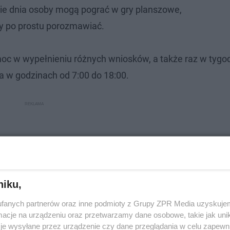
sie dnia osoby mogą pograć w gry planszowe,
zy po prostu porozmawiać.
moc w wypełnieniu różnych wniosków, a także raz w tygo
ła w godzinach od 7:00 do 18:00.
niku,
fanych partnerów oraz inne podmioty z Grupy ZPR Media uzyskujem
cje na urządzeniu oraz przetwarzamy dane osobowe, takie jak unika
je wysyłane przez urządzenie czy dane przeglądania w celu zapewn