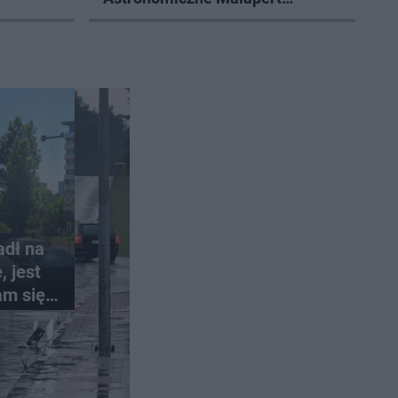
zaprasza na wspólne obserwacje
adł na
 jest
am się