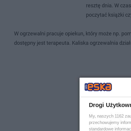
resztę dnia. W cza
poczytać książki c
W ogrzewalni pracuje opiekun, który może np. po
dostępny jest terapeuta. Kaliska ogrzewalnia dzia
Drogi Użytkow
My, naszych 1162 zau
przechowujemy informa
standardowe informac