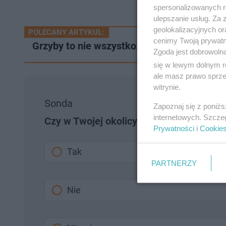
spersonalizowanych re
ulepszanie usług. Za
geolokalizacyjnych or
POLECANY ARTYKUŁ:
cenimy Twoją prywatno
Grzyby to nie wszystko. Las jesienią jest 
Zgoda jest dobrowoln
się w lewym dolnym r
ale masz prawo sprzec
witrynie.
Sonda
Zapoznaj się z poniż
internetowych. Szcze
Czy w Twojej okolicy przebywają bezdo
Prywatności
i
Cookie
Tak
PARTNERZY
Nie