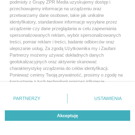
podmioty z Grupy ZPR Media uzyskujemy dostęp i
przechowujemy informacje na urządzeniu oraz
przetwarzamy dane osobowe, takie jak unikalne
identyfikatory, standardowe informacje wysyłane przez
urządzenie czy dane przeglądania w celu zapewniania
spersonalizowanych reklam, wybór spersonalizowanych
treści, pomiar reklam i treści, badanie odbiorców oraz
ulepszanie usług. Za zgodą Użytkownika my i Zaufani
Partnerzy możemy używać dokładnych danych
geolokalizacyjnych oraz aktywnie skanować
charakterystykę urządzenia do celów identyfikacji.
Ponieważ cenimy Twoją prywatność, prosimy o zgodę na
korzystanie z tych technologii poprzez kliknięcie
„Akceptuję”. Zgoda jest dobrowolna i zawsze możesz ją
zmienić/wycofać klikając przycisk ustawień prywatności
PARTNERZY
USTAWIENIA
znajdujący się w lewym dolnym rogu strony
. Niektóre
rodzaje przetwarzania danych nie wymagają zgody
Akceptuję
użytkownika, ale masz prawo sprzeciwić się takiemu
przetwarzaniu. Preferencje będą miały zastosowanie tylko
na tej witrynie.