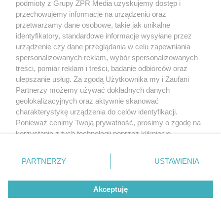
podmioty z Grupy ZPR Media uzyskujemy dostęp i
przechowujemy informacje na urządzeniu oraz
przetwarzamy dane osobowe, takie jak unikalne
identyfikatory, standardowe informacje wysyłane przez
urządzenie czy dane przeglądania w celu zapewniania
spersonalizowanych reklam, wybór spersonalizowanych
treści, pomiar reklam i treści, badanie odbiorców oraz
ulepszanie usług. Za zgodą Użytkownika my i Zaufani
Partnerzy możemy używać dokładnych danych
geolokalizacyjnych oraz aktywnie skanować
charakterystykę urządzenia do celów identyfikacji.
Ponieważ cenimy Twoją prywatność, prosimy o zgodę na
korzystanie z tych technologii poprzez kliknięcie
„Akceptuję”. Zgoda jest dobrowolna i zawsze możesz ją
zmienić/wycofać klikając przycisk ustawień prywatności
PARTNERZY
USTAWIENIA
znajdujący się w lewym dolnym rogu strony
. Niektóre
rodzaje przetwarzania danych nie wymagają zgody
Akceptuję
użytkownika, ale masz prawo sprzeciwić się takiemu
przetwarzaniu. Preferencje będą miały zastosowanie tylko
na tej witrynie.