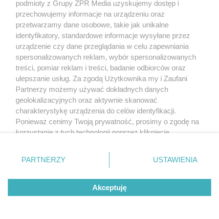
podmioty z Grupy ZPR Media uzyskujemy dostęp i
przechowujemy informacje na urządzeniu oraz
przetwarzamy dane osobowe, takie jak unikalne
identyfikatory, standardowe informacje wysyłane przez
urządzenie czy dane przeglądania w celu zapewniania
spersonalizowanych reklam, wybór spersonalizowanych
treści, pomiar reklam i treści, badanie odbiorców oraz
ulepszanie usług. Za zgodą Użytkownika my i Zaufani
Partnerzy możemy używać dokładnych danych
geolokalizacyjnych oraz aktywnie skanować
charakterystykę urządzenia do celów identyfikacji.
Ponieważ cenimy Twoją prywatność, prosimy o zgodę na
korzystanie z tych technologii poprzez kliknięcie
„Akceptuję”. Zgoda jest dobrowolna i zawsze możesz ją
zmienić/wycofać klikając przycisk ustawień prywatności
PARTNERZY
USTAWIENIA
znajdujący się w lewym dolnym rogu strony
. Niektóre
rodzaje przetwarzania danych nie wymagają zgody
Akceptuję
użytkownika, ale masz prawo sprzeciwić się takiemu
przetwarzaniu. Preferencje będą miały zastosowanie tylko
na tej witrynie.