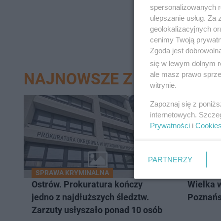
spersonalizowanych re
ulepszanie usług. Za
geolokalizacyjnych or
cenimy Twoją prywatno
Zgoda jest dobrowoln
się w lewym dolnym r
NAJNOWSZE Z DZIAŁU KAL
ale masz prawo sprzec
witrynie.
Zapoznaj się z poniż
internetowych. Szcze
Prywatności
i
Cookie
PARTNERZY
SPRAWA KRYMINALNA
Ostrów. Prokuratura kończy
Wielka 
jedno z najdłuższych śledztw.
Poznań
Zarzuty usłyszało ponad 10 osób