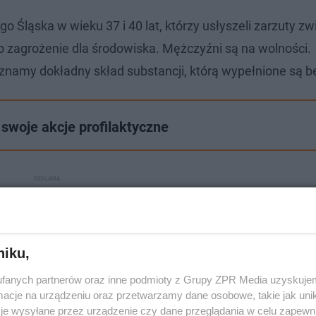
Śląska w wieku 37 i 40 lat, którzy usłyszeli zarzuty zw
zagrożenie dla środowiska. Mężczyźni są na wolności.
znamy dokładny skład substancji, którą wypełnione są be
 swoje akcje profilaktyczne
niku,
fanych partnerów oraz inne podmioty z Grupy ZPR Media uzyskujem
cje na urządzeniu oraz przetwarzamy dane osobowe, takie jak unika
je wysyłane przez urządzenie czy dane przeglądania w celu zapewn