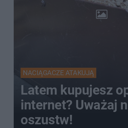
NACIĄGACZE ATAKUJĄ
Latem kupujesz op
internet? Uważaj n
oszustw!