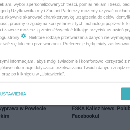
klam, wybór spersonalizowanych treści, pomiar reklam i treści, bad
 zgodą Użytkownika my i Zaufani Partnerzy możemy używać dokład
az aktywnie skanować charakterystykę urządzenia do celów identyfi
ść, prosimy o zgodę na korzystanie z tych technologii poprzez klikn
a i zawsze możesz ją zmienić/wycofać klikając przycisk ustawień pr
ogu strony
. Niektóre rodzaje przetwarzania danych nie wymagaj
ISZ
iwić się takiemu przetwarzaniu. Preferencje będą miały zastosowanie
MATERIAŁ SPONSOROWANY
szymi informacjami, abyś mógł świadomie i komfortowo korzystać z
gółowe informacje dotyczące przetwarzania Twoich danych znajdzi
s
oraz po kliknięciu w „Ustawienia”.
USTAWIENIA
wyprawa w Powiecie
ESKA Kalisz News. Polub
skim
Facebooku!