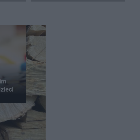
zaprasza na wspólne obserwacje
im
zieci