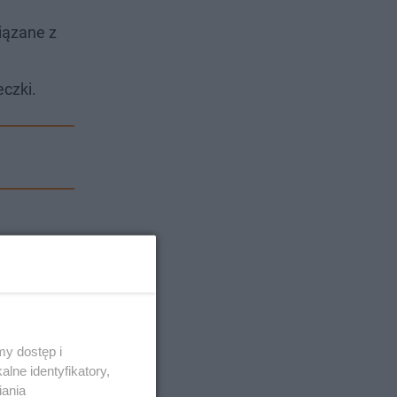
iązane z
czki.
y dostęp i
lne identyfikatory,
iania