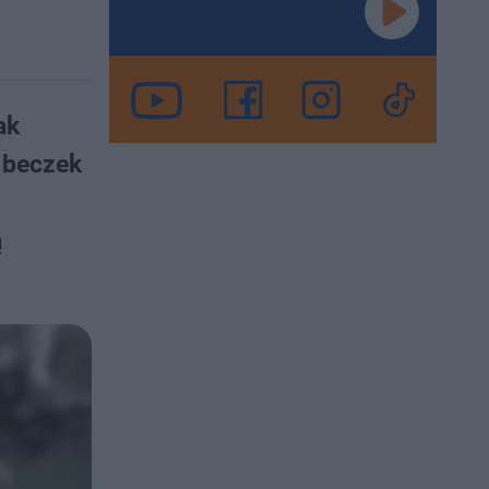
ak
 beczek
ą