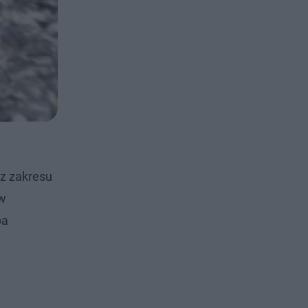
 z zakresu
ów
ba