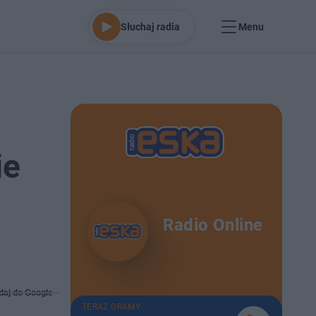
Słuchaj radia
Menu
ie
Radio Online
daj do Google
TERAZ GRAMY