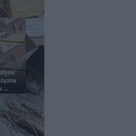
łotymi
czyzna
w.
ąży po