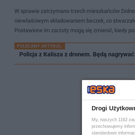
W sprawie zatrzymano trzech mieszkańców Dolnego 
niewłaściwym składowaniem beczek, co stwarzało 
Postawione im zarzuty mogą się zmienić, kiedy po
POLECANY ARTYKUŁ:
Policja z Kalisza z dronem. Będą nagrywać
Drogi Użytkow
My, naszych 1162 zau
przechowujemy informa
standardowe informac