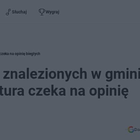
Słuchaj
Wygraj
czeka na opinię biegłych
 znalezionych w gmin
ura czeka na opinię
Do