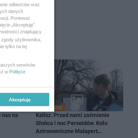
anie odbiorców oraz
nych danych
kacji. Ponieważ
ięcie „Akceptuję”.
ywatności znajdujący
ą zgody użytkownika,
 tylko na tej
 naszych serwisów
esz w
Polityce
Akceptuję
SPOŁECZNE
 nas na
Kalisz. Przed nami zaćmienie
Słońca i noc Perseidów. Koło
Astronomiczne Malapert