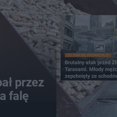
CO TAM SIĘ WYDARZYŁO?
Brutalny atak przed Z
Tarasami. Młody męż
zepchnięty ze schodó
ał przez
Szokujące nagranie kr
sieci
a falę