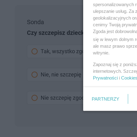
spersonalizowanych re
ulepszanie usług. Za
geolokalizacyjnych or
Sonda
cenimy Twoją prywatno
Zgoda jest dobrowoln
Czy szczepisz dziecko zgodnie z kalen
się w lewym dolnym r
ale masz prawo sprzec
Tak, wszystko zgodnie z zaleceniami
witrynie.
Zapoznaj się z poniż
internetowych. Szcze
Nie, nie szczepię
Prywatności
i
Cookie
Nie szczepię zgodnie z kalendarzem, 
PARTNERZY