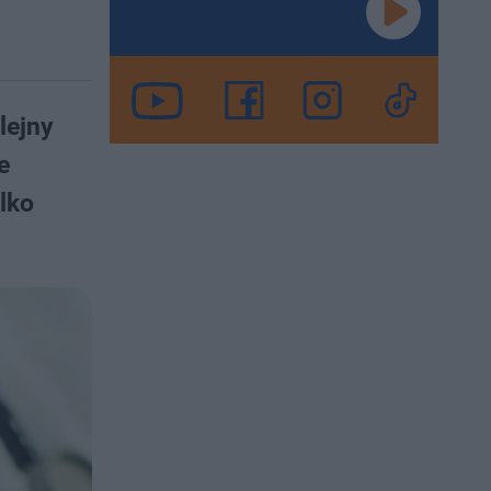
lejny
e
lko