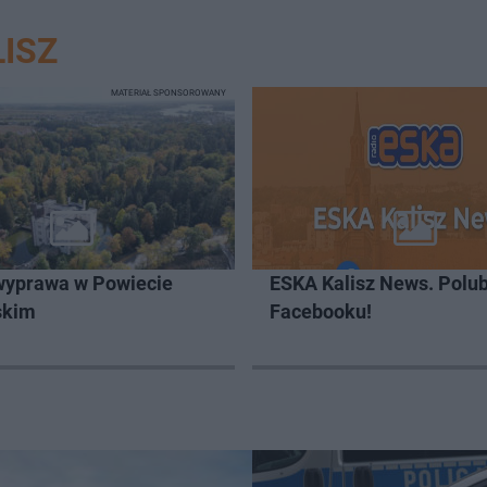
ISZ
MATERIAŁ SPONSOROWANY
wyprawa w Powiecie
ESKA Kalisz News. Polub
skim
Facebooku!