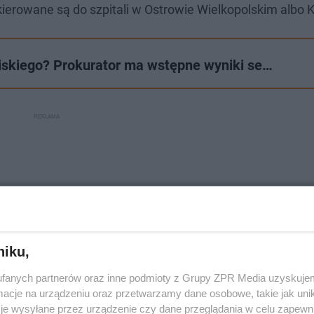
kierowane są do szpitali w Ostrowie Wielkopolskim albo K
iskiego? Prokurator ma wstępne wyniki se…
niku,
fanych partnerów oraz inne podmioty z Grupy ZPR Media uzyskujem
cje na urządzeniu oraz przetwarzamy dane osobowe, takie jak unika
je wysyłane przez urządzenie czy dane przeglądania w celu zapewn