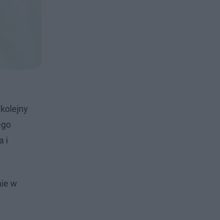
 kolejny
ego
a i
nie w