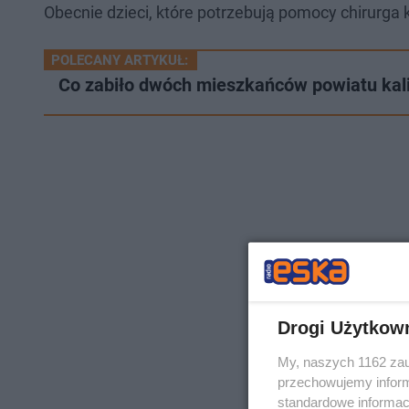
Obecnie dzieci, które potrzebują pomocy chirurga 
POLECANY ARTYKUŁ:
Co zabiło dwóch mieszkańców powiatu kal
Drogi Użytkow
My, naszych 1162 zau
przechowujemy informa
standardowe informac