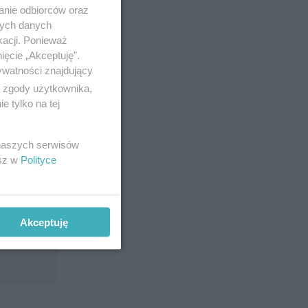
anie odbiorców oraz
nych danych
kacji. Ponieważ
ięcie „Akceptuję”.
ywatności znajdujący
ą zgody użytkownika,
 tylko na tej
 naszych serwisów
esz w
Polityce
Akceptuję