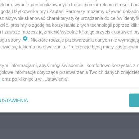
klam, wybór spersonalizowanych treści, pomiar reklam i treści, bad
 zgodą Użytkownika my i Zaufani Partnerzy możemy używać dokład
az aktywnie skanować charakterystykę urządzenia do celów identyfi
ść, prosimy o zgodę na korzystanie z tych technologii poprzez klikn
a i zawsze możesz ją zmienić/wycofać klikając przycisk ustawień pr
darzem szczepień?
ogu strony
. Niektóre rodzaje przetwarzania danych nie wymagaj
iwić się takiemu przetwarzaniu. Preferencje będą miały zastosowanie
szymi informacjami, abyś mógł świadomie i komfortowo korzystać z
gółowe informacje dotyczące przetwarzania Twoich danych znajdzi
s
oraz po kliknięciu w „Ustawienia”.
mamy własny tryb
USTAWIENIA