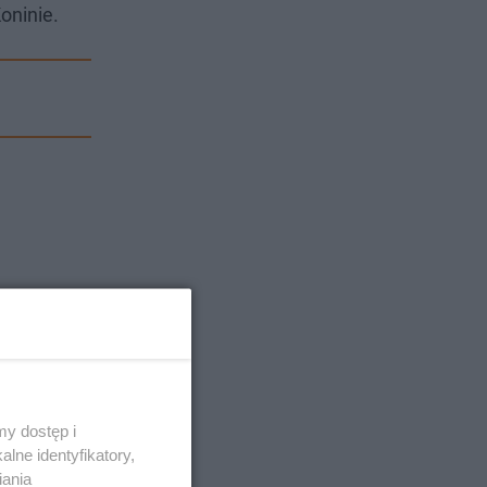
oninie.
y dostęp i
lne identyfikatory,
iania