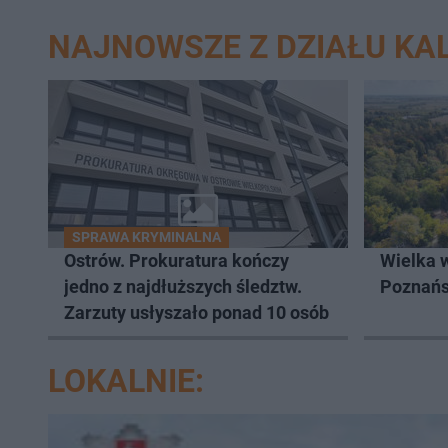
NAJNOWSZE Z DZIAŁU KAL
SPRAWA KRYMINALNA
Ostrów. Prokuratura kończy
Wielka 
jedno z najdłuższych śledztw.
Poznań
Zarzuty usłyszało ponad 10 osób
LOKALNIE: