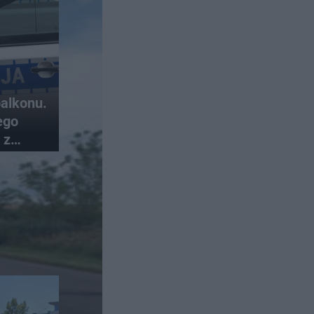
alkonu.
ego
 z