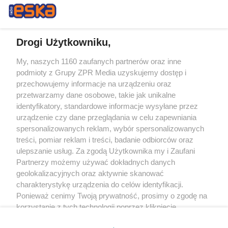
Drogi Użytkowniku,
My, naszych 1160 zaufanych partnerów oraz inne
Żaden utwór zamieszczony w serwisie nie może być powielany i
podmioty z Grupy ZPR Media uzyskujemy dostęp i
rozpowszechniany lub dalej rozpowszechniany w jakikolwiek sposób (w
tym także elektroniczny lub mechaniczny) na jakimkolwiek polu
przechowujemy informacje na urządzeniu oraz
eksploatacji w jakiejkolwiek formie, włącznie z umieszczaniem w Internecie
przetwarzamy dane osobowe, takie jak unikalne
bez pisemnej zgody właściciela praw. Jakiekolwiek użycie lub
wykorzystanie utworów w całości lub w części z naruszeniem prawa, tzn.
identyfikatory, standardowe informacje wysyłane przez
bez właściwej zgody, jest zabronione pod groźbą kary i może być ścigane
urządzenie czy dane przeglądania w celu zapewniania
prawnie.
spersonalizowanych reklam, wybór spersonalizowanych
treści, pomiar reklam i treści, badanie odbiorców oraz
ulepszanie usług. Za zgodą Użytkownika my i Zaufani
Partnerzy możemy używać dokładnych danych
geolokalizacyjnych oraz aktywnie skanować
charakterystykę urządzenia do celów identyfikacji.
O nas
Ponieważ cenimy Twoją prywatność, prosimy o zgodę na
korzystanie z tych technologii poprzez kliknięcie
Informacje prawne
„Akceptuję”. Zgoda jest dobrowolna i zawsze możesz ją