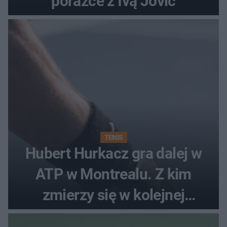
porażce z Ivą Jovic
TENIS
Hubert Hurkacz gra dalej w
ATP w Montrealu. Z kim
zmierzy się w kolejnej
rundzie?