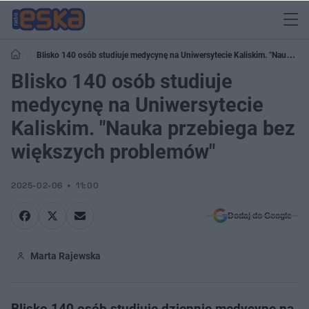
Blisko 140 osób studiuje medycynę na Uniwersytecie Kaliskim. "Nauka
przebiega bez większych problemów"
Blisko 140 osób studiuje
medycynę na Uniwersytecie
Kaliskim. "Nauka przebiega bez
większych problemów"
2025-02-06
11:00
Dodaj do Google
Marta Rajewska
Blisko 140 osób studiuje dziennie medycynę na