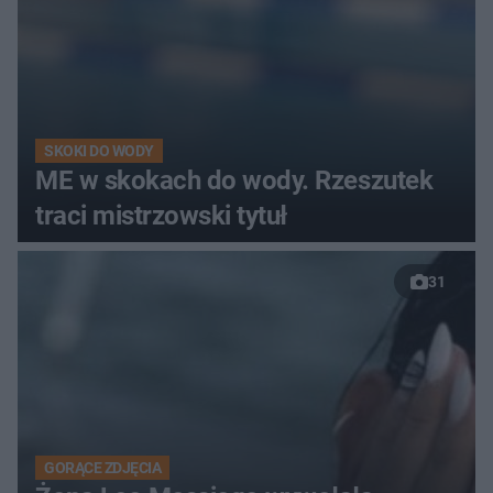
SKOKI DO WODY
ME w skokach do wody. Rzeszutek
traci mistrzowski tytuł
31
GORĄCE ZDJĘCIA