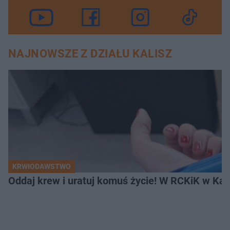
NAJNOWSZE Z DZIAŁU KALISZ
KRWIODAWSTWO
Oddaj krew i uratuj komuś życie! W RCKiK w Kal